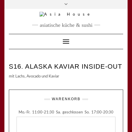
Skip
Asia House
| Haager Str. 39 | 85435 Erding
Toggle
to
header
Tel.
08122 9446572 |
Mobil
0162 9821966
content
asiatische küche & sushi
Toggle Navigation
S16. ALASKA KAVIAR INSIDE-OUT
mit Lachs, Avocado und Kaviar
WARENKORB
Mo.-Fr.
11:00-21:30
Sa.
geschlossen
So.
17:00-20:30