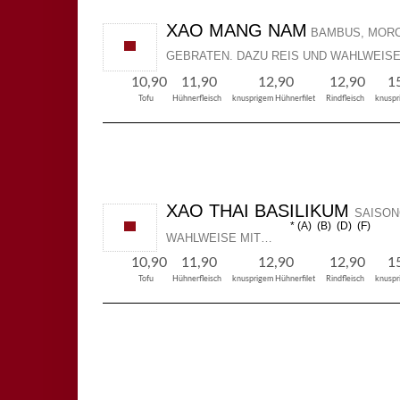
XAO MANG NAM
BAMBUS, MORC
GEBRATEN. DAZU REIS UND WAHLWEIS
10,90
11,90
12,90
12,90
1
Tofu
Hühnerfleisch
knusprigem Hühnerfilet
Rindfleisch
knuspr
XAO THAI BASILIKUM
SAISON
A
B
D
F
WAHLWEISE MIT…
10,90
11,90
12,90
12,90
1
Tofu
Hühnerfleisch
knusprigem Hühnerfilet
Rindfleisch
knuspr