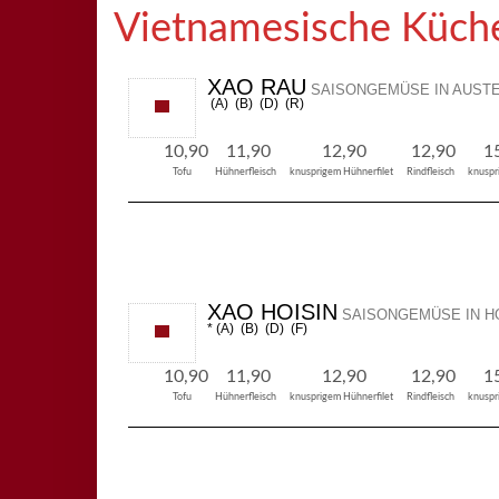
Vietnamesische Küch
XAO RAU
SAISONGEMÜSE IN AUSTE
A
B
D
R
10,90
11,90
12,90
12,90
1
Tofu
Hühnerfleisch
knusprigem Hühnerfilet
Rindfleisch
knuspr
XAO HOISIN
SAISONGEMÜSE IN HO
A
B
D
F
10,90
11,90
12,90
12,90
1
Tofu
Hühnerfleisch
knusprigem Hühnerfilet
Rindfleisch
knuspr