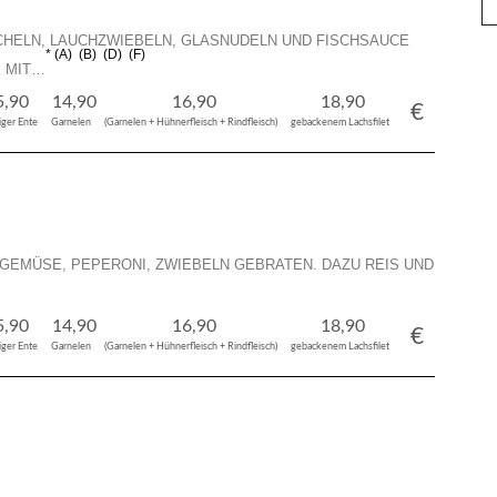
HELN, LAUCHZWIEBELN, GLASNUDELN UND FISCHSAUCE
A
B
D
F
E MIT…
5,90
14,90
16,90
18,90
€
iger Ente
Garnelen
(Garnelen + Hühnerfleisch + Rindfleisch)
gebackenem Lachsfilet
GEMÜSE, PEPERONI, ZWIEBELN GEBRATEN. DAZU REIS UND
5,90
14,90
16,90
18,90
€
iger Ente
Garnelen
(Garnelen + Hühnerfleisch + Rindfleisch)
gebackenem Lachsfilet