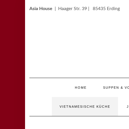
Skip
to
Asia House
| Haager Str. 39 | 85435 Erding
content
HOME
SUPPEN & V
VIETNAMESISCHE KÜCHE