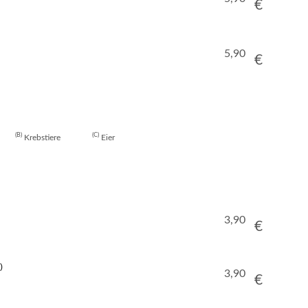
€
5,90
€
B
C
Krebstiere
Eier
3,90
€
3,90
€