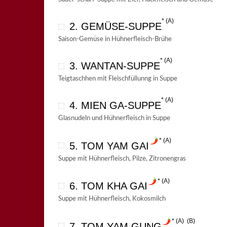
A
2. GEMÜSE-SUPPE
Saison-Gemüse in Hühnerfleisch-Brühe
A
3. WANTAN-SUPPE
Teigtaschhen mit Fleischfüllunng in Suppe
A
4. MIEN GA-SUPPE
Glasnudeln und Hühnerfleisch in Suppe
A
5. TOM YAM GAI
Suppe mit Hühnerfleisch, Pilze, Zitronengras
A
6. TOM KHA GAI
Suppe mit Hühnerfleisch, Kokosmilch
A
B
7. TOM YAM GUNG