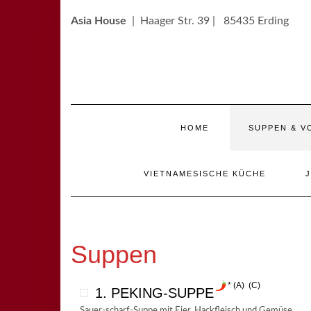
Skip
to
Asia House
| Haager Str. 39 | 85435 Erding
content
HOME
SUPPEN & V
VIETNAMESISCHE KÜCHE
Suppen
A
C
1. PEKING-SUPPE
Sauer-scharf-Suppe mit Eier, Hackfleisch und Gemüse