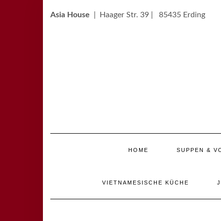
Skip
to
Asia House
| Haager Str. 39 | 85435 Erding
content
HOME
SUPPEN & V
VIETNAMESISCHE KÜCHE