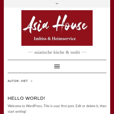
Skip
Asia House
| Haager Str. 39 | 85435 Erding
Toggle
to
header
Tel.
08122 9446572 |
Mobil
0162 9821966
content
asiatische küche & sushi
Toggle Navigation
AUTOR:
VIET
HELLO WORLD!
Welcome to WordPress. This is your first post. Edit or delete it, then
start writing!