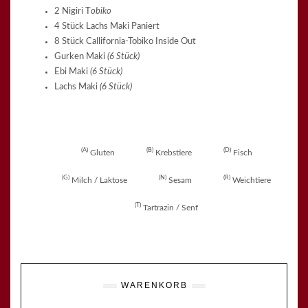
2 Nigiri T
obiko
4 Stück Lachs Maki Paniert
8 Stück Callifornia-Tobiko Inside Out
Gurken Maki
(6 Stück)
Ebi Maki
(6 Stück)
Lachs Maki
(6 Stück)
A
B
D
Gluten
Krebstiere
Fisch
G
N
R
Milch / Laktose
Sesam
Weichtiere
T
Tartrazin / Senf
WARENKORB