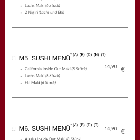
Lachs Maki
(6 Stück)
2 Nigiri
(Lachs und Ebi)
A
B
D
N
T
M5. SUSHI MENÜ
14,90
€
California Inside Out Maki
(8 Stück)
Lachs Maki
(6 Stück)
Ebi Maki
(6 Stück)
A
B
D
T
M6. SUSHI MENÜ
14,90
€
Alaska Inside Out Maki
(8 Stück)